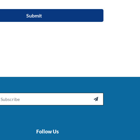
Submit
ail

Follow Us