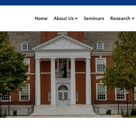
Direkt
zum
Inhalt
Home
About Us
Seminars
Research
ation