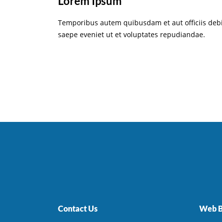
Lorem Ipsum
Temporibus autem quibusdam et aut officiis debi
saepe eveniet ut et voluptates repudiandae.
Contact Us
Web B