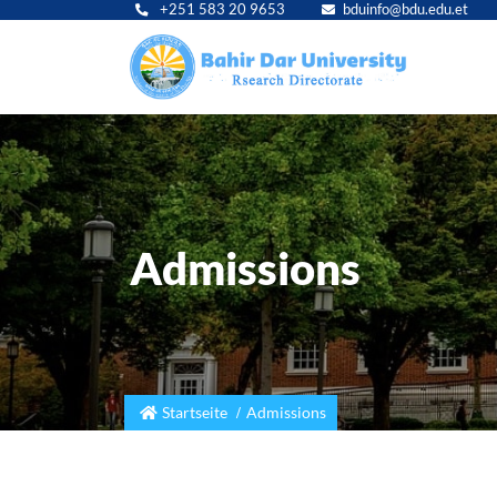
+251 583 20 9653
bduinfo@bdu.edu.et
Main
navig
Admissions
Startseite
Admissions