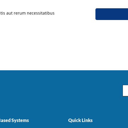
tis aut rerum necessitatibus
Em
ased Systems
Quick Links