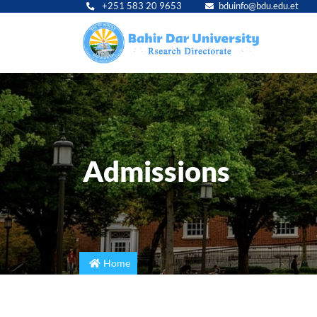
+251 583 20 9653
bduinfo@bdu.edu.et
Main
navig
Admissions
Home