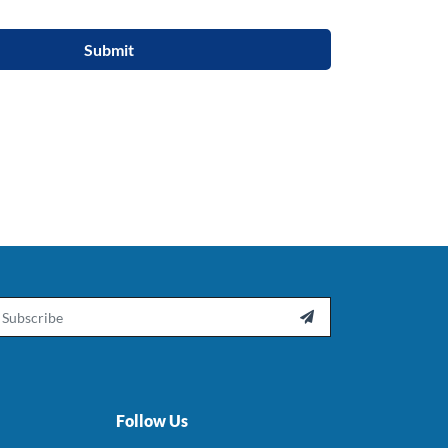
Submit
ail

Follow Us