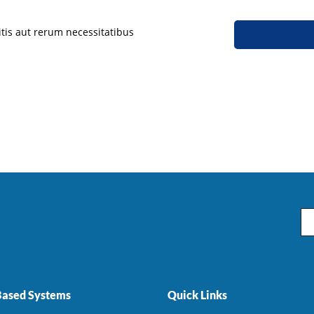
tis aut rerum necessitatibus
Em
ased Systems
Quick Links