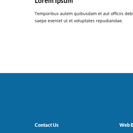
Lorem Ipsum
Temporibus autem quibusdam et aut officiis debi
saepe eveniet ut et voluptates repudiandae.
Contact Us
Web B