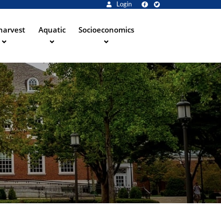
Login
harvest
Aquatic
Socioeconomics