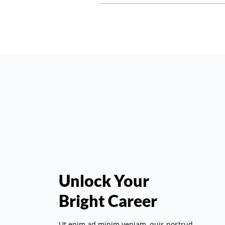
Unlock Your
Bright Career
Ut enim ad minim veniam, quis nostrud