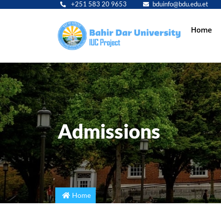
+251 583 20 9653
bduinfo@bdu.edu.et
Main
Home
navig
Admissions
Home