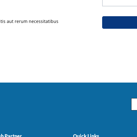
tis aut rerum necessitatibus
Em
sh Partner
Quick Links