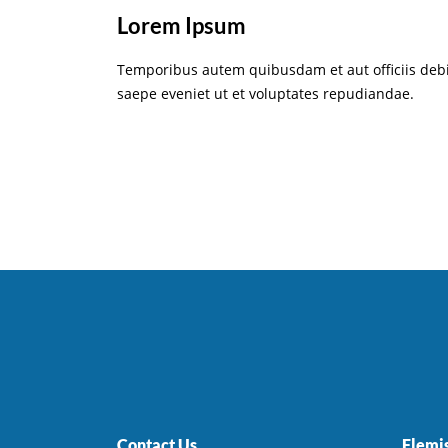
Lorem Ipsum
Temporibus autem quibusdam et aut officiis debi
saepe eveniet ut et voluptates repudiandae.
Contact Us
Flemi