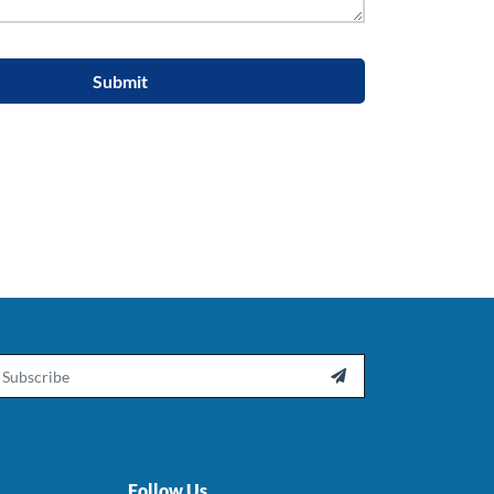
Submit
ail

Follow Us