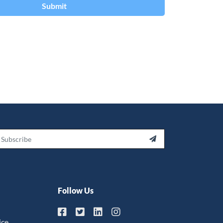
Submit
ail

Follow Us
ice