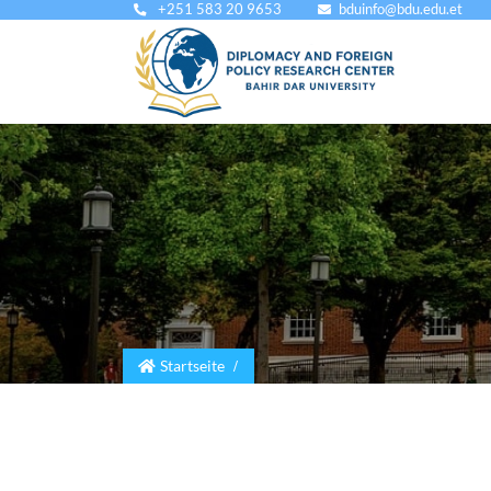
+251 583 20 9653
bduinfo@bdu.edu.et
Main
navig
Startseite