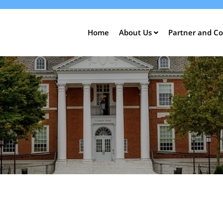
Direkt
zum
Inhalt
Home
About Us
Partner and Co
ation