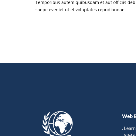
Temporibus autem quibusdam et aut officiis debi
saepe eveniet ut et voluptates repudiandae.
Web B
. Lear
. SIMS