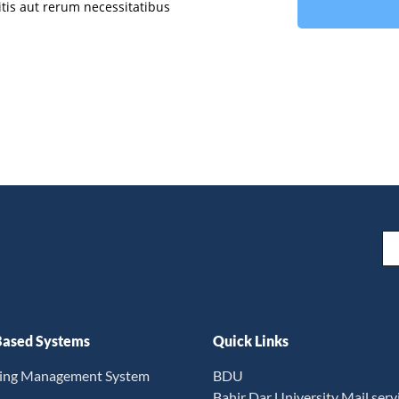
tis aut rerum necessitatibus
Em
ased Systems
Quick Links
ning Management System
BDU
Bahir Dar University Mail serv