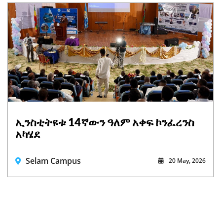
ኢንስቲትዩቱ 14ኛውን ዓለም አቀፍ ኮንፈረንስ
አካሄደ
Selam Campus
20 May, 2026