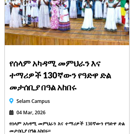
የሰላም አካዳሚ መምህራን እና
ተማሪዎች 130ኛውን የዓድዋ ድል
መታሰቢያ በዓል አከበሩ
Selam Campus
04 Mar, 2026
የሰላም አካዳሚ መምህራን እና ተማሪዎች 130ኛውን
የዓድዋ ድል
መታሰቢያ በዓል አከበሩ፡፡