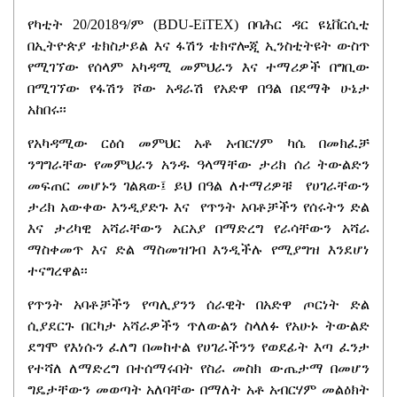
የካቲት 20/2018ዓ/ም (BDU-EiTEX) በባሕር ዳር ዩኒቨርሲቲ
በኢትዮጵያ ቴክስታይል እና ፋሽን ቴክኖሎጂ ኢንስቲትዩት ውስጥ
የሚገኘው የሰላም አካዳሚ መምህራን እና ተማሪዎች በግቢው
በሚገኘው የፋሽን ሾው አዳራሽ የአድዋ በዓል በደማቅ ሁኔታ
አከበሩ፡፡
የአካዳሚው ርዕሰ መምህር አቶ አብርሃም ካሴ በመክፈቻ
ንግግራቸው የመምህራን አንዱ ዓላማቸው ታሪክ ሰሪ ትውልድን
መፍጠር መሆኑን ገልጸው፤ ይህ በዓል ለተማሪዎቹ የሀገራቸውን
ታሪክ አውቀው እንዲያድጉ እና የጥንት አባቶቻችን የሰሩትን ድል
እና ታሪካዊ አሻራቸውን አርአያ በማድረግ የራሳቸውን አሻራ
ማስቀመጥ እና ድል ማስመዝገብ እንዲችሉ የሚያግዝ እንደሆነ
ተናግረዋል፡፡
የጥንት አባቶቻችን የጣሊያንን ሰራዊት በአድዋ ጦርነት ድል
ሲያደርጉ በርካታ አሻራዎችን ጥለውልን ስላለፉ የአሁኑ ትውልድ
ደግሞ የእነሱን ፈለግ በመከተል የሀገራችንን የወደፊት እጣ ፈንታ
የተሻለ ለማድረግ በተሰማሩበት የስራ መስክ ውጤታማ በመሆን
ግዴታቸውን መወጣት አለባቸው በማለት አቶ አብርሃም መልዕክት