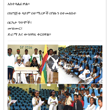
አስተላልፈዋል፡፡
በዝግጅቱ ላይም በተማሪዎች በዓሉን በተመለከተ
በርካታ ግጥሞች፣
መዝሙር፣
ድራማ እና ውዝዋዜ ቀርበዋል፡፡