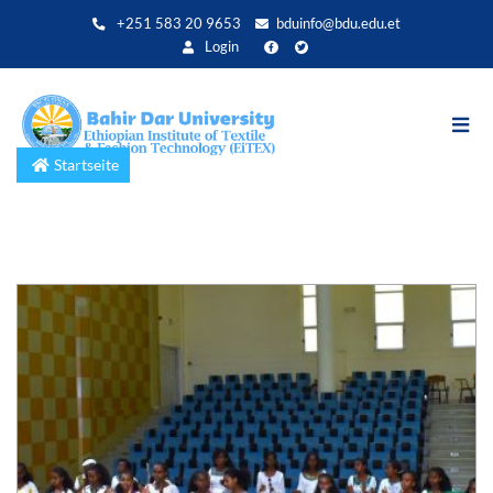
Direkt
+251 583 20 9653
bduinfo@bdu.edu.et
zum
Login
Inhalt
Startseite