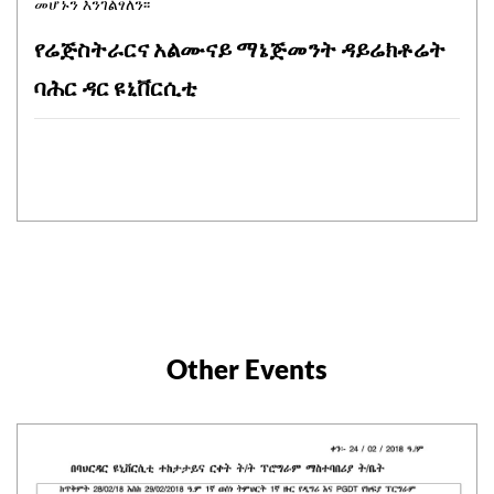
መሆኑን እንገልፃለን፡፡
የሬጅስትራርና አልሙናይ ማኔጅመንት ዳይሬክቶሬት
ባሕር ዳር ዩኒቨርሲቲ
Other Events