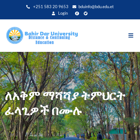
Skip
+251 583 20 9653
bduinfo@bdu.edu.et
to
Login
main
content
ለአቅም ማሻሻያ ትምህርት
ፈላጊዎች በሙሉ