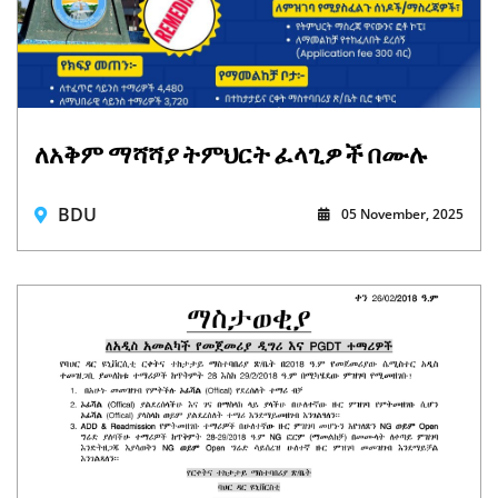
ለአቅም ማሻሻያ ትምህርት ፈላጊዎች በሙሉ
BDU
05 November, 2025