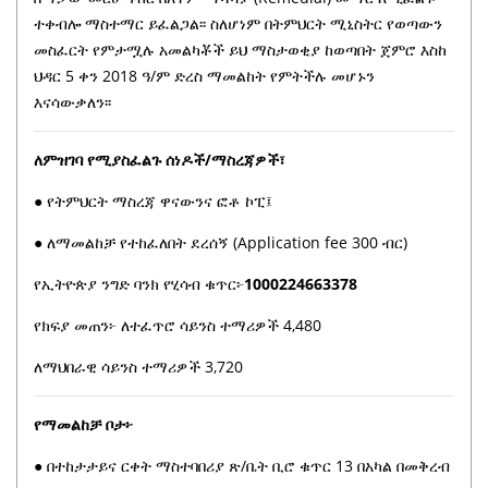
ተቀብሎ ማስተማር ይፈልጋል፡፡ ስለሆነም በትምህርት ሚኒስትር የወጣውን
መስፈርት የምታሟሉ አመልካቾች ይህ ማስታወቂያ ከወጣበት ጀምሮ እስከ
ህዳር 5 ቀን 2018 ዓ/ም ድረስ ማመልከት የምትችሉ መሆኑን
እናሳውቃለን፡፡
ለምዝገባ የሚያስፈልጉ ሰነዶች/ማስረጃዎች፣
● የትምህርት ማስረጃ ዋናውንና ፎቶ ኮፒ፤
● ለማመልከቻ የተከፈለበት ደረሰኝ (Application fee 300 ብር)
የኢትዮጵያ ንግድ ባንክ የሂሳብ ቁጥር፦
1000224663378
የክፍያ መጠን፦ ለተፈጥሮ ሳይንስ ተማሪዎች 4,480
ለማህበራዊ ሳይንስ ተማሪዎች 3,720
የማመልከቻ ቦታ፦
● በተከታታይና ርቀት ማስተባበሪያ ጽ/ቤት ቢሮ ቁጥር 13 በአካል በመቅረብ