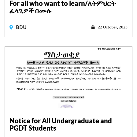
For all who want to learn/ለትምህርት
ፈላጊዎች በሙሉ
BDU
22 October, 2025
Notice for All Undergraduate and
PGDT Students