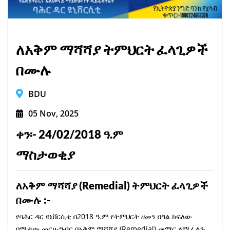
ለአቅም ማሻሻያ ትምህርት ፈላጊዎች
በሙሉ
BDU
05 Nov, 2025
ቀን፡- 24/02/2018 ዓ.ም
ማስታወቂያ
ለአቅም ማሻሻያ (Remedial) ትምህርት ፈላጊዎች
በሙሉ :-
የባሕር ዳር ዩኒቨርሲቲ በ2018 ዓ.ም የትምህርት ዘመን በግል ከፍለው
በማታው መርሀ-ግብር በአቅም ማሻሻያ (Remedial) መማር ለሚፈልጉ