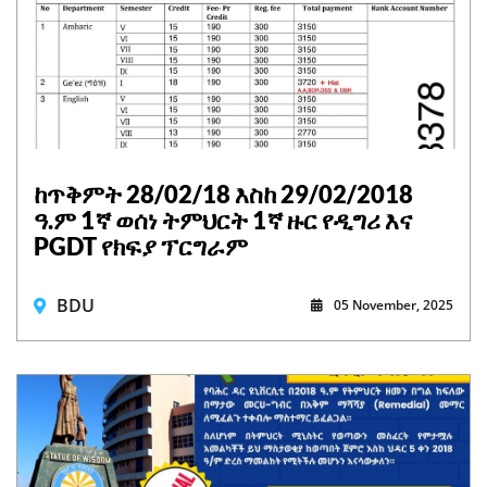
ከጥቅምት 28/02/18 እስከ 29/02/2018
ዓ.ም 1ኛ ወሰነ ትምህርት 1ኛ ዙር የዲግሪ እና
PGDT የክፍያ ፕርግራም
BDU
05 November, 2025